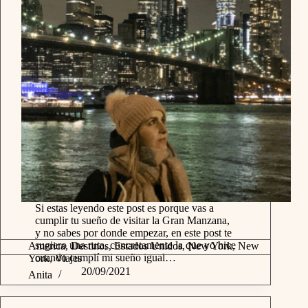
Si estas leyendo este post es porque vas a
cumplir tu sueño de visitar la Gran Manzana,
y no sabes por donde empezar, en este post te
sugiero una ruta, concretamente la que yo hice
America
,
Destinos
,
Estados Unidos
,
New York
,
New
cuando cumplí mi sueño igual…
York
,
Viajes
20/09/2021
Anita