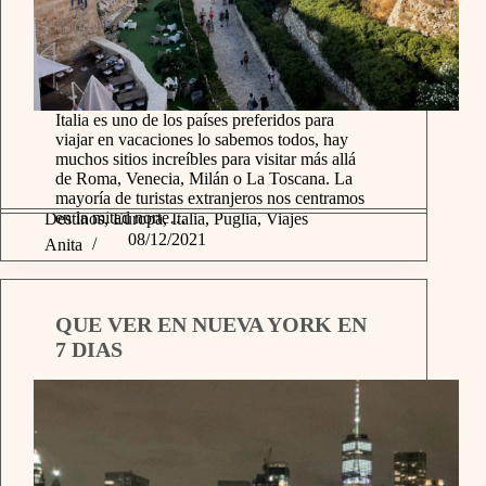
Italia es uno de los países preferidos para
viajar en vacaciones lo sabemos todos, hay
muchos sitios increíbles para visitar más allá
de Roma, Venecia, Milán o La Toscana. La
mayoría de turistas extranjeros nos centramos
en la mitad norte…
Destinos
,
Europa
,
Italia
,
Puglia
,
Viajes
08/12/2021
Anita
QUE VER EN NUEVA YORK EN
7 DIAS