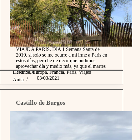
VIAJE A PARIS. DIA 1 Semana Santa de
2019, si solo se me ocurre a mi irme a París en
estos días, pero he de decir que pudimos
aprovechar día y medio más, ya que el martes
23 de abril…
Destinos
,
Europa
,
Francia
,
Paris
,
Viajes
03/03/2021
Anita
Castillo de Burgos