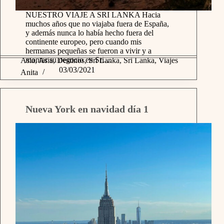
NUESTRO VIAJE A SRI LANKA Hacia
muchos años que no viajaba fuera de España,
y además nunca lo había hecho fuera del
continente europeo, pero cuando mis
hermanas pequeñas se fueron a vivir y a
montar su negocio en Sri…
Asia
,
Asia
,
Destinos
,
Sri Lanka
,
Sri Lanka
,
Viajes
03/03/2021
Anita
Nueva York en navidad día 1