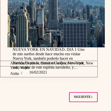
NUEVA YORK EN NAVIDAD. DIA 1 Uno
de mis sueños desde hace mucho era visitar
Nueva York, también poderlo hacer en
Navidad o por lo menos en la época en la que
America
,
Destinos
,
Estados Unidos
,
New York
,
New
todo se tiñe de este espíritu navideño, y…
York
,
Viajes
16/02/2021
Anita
SIGUIENTE