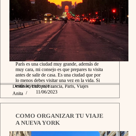
París es una ciudad muy grande, además de
muy cara, mi consejo es que prepares tu visita
antes de salir de casa. Es una ciudad que por
lo menos debes visitar una vez en la vida. Si
estás leyendo este…
Destinos
,
Europa
,
Francia
,
Paris
,
Viajes
11/06/2023
Anita
COMO ORGANIZAR TU VIAJE
A NUEVA YORK