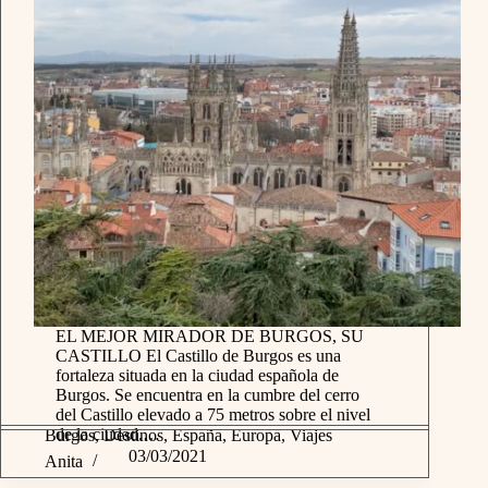
EL MEJOR MIRADOR DE BURGOS, SU
CASTILLO El Castillo de Burgos es una
fortaleza situada en la ciudad española de
Burgos. Se encuentra en la cumbre del cerro
del Castillo elevado a 75 metros sobre el nivel
de la ciudad.…
Burgos
,
Destinos
,
España
,
Europa
,
Viajes
03/03/2021
Anita