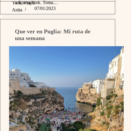
a Nueva York. Toma…
York
,
Viajes
07/01/2023
Anita
Que ver en Puglia: Mi ruta de
una semana