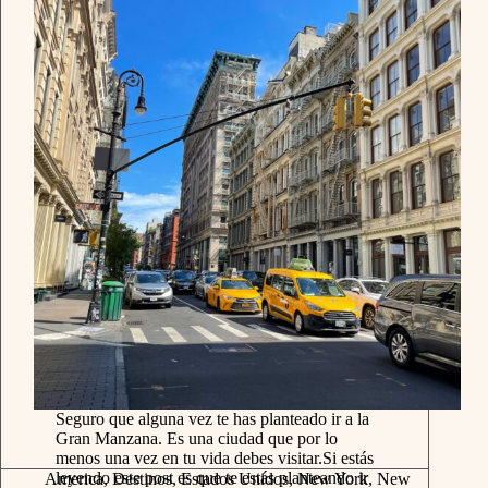
Seguro que alguna vez te has planteado ir a la
Gran Manzana. Es una ciudad que por lo
menos una vez en tu vida debes visitar.Si estás
leyendo este post es que te estás planteando ir
America
,
Destinos
,
Estados Unidos
,
New York
,
New