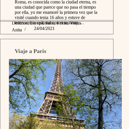
Roma, es conocida como la ciudad eterna, es
una ciudad que parece que no pasa el tiempo
por ella, yo me enamoré la primera vez que la
visité cuando tenia 16 años y estuve de
intercambio cultural con el instituto,…
Destinos
,
Europa
,
Italia
,
Roma
,
Viajes
24/04/2021
Anita
Viaje a Paris