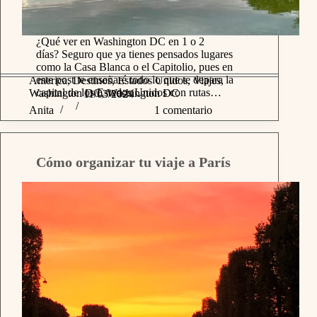
¿Qué ver en Washington DC en 1 o 2
días? Seguro que ya tienes pensados lugares
como la Casa Blanca o el Capitolio, pues en
este post te enseñaré todo lo que te depara la
America
,
Destinos
,
Estados Unidos
,
Viajes
,
capital de los Estados Unidos con rutas…
Washington DC
,
Washington DC
11/03/2024
Anita
1 comentario
Cómo organizar tu viaje a París