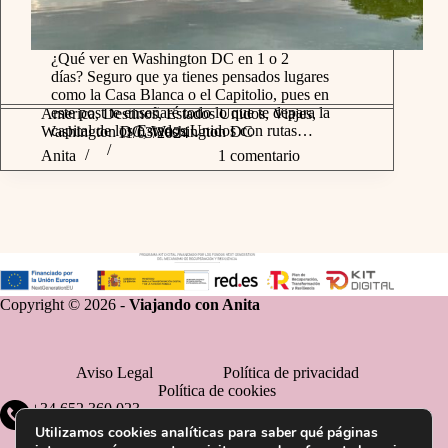
¿Qué ver en Washington DC en 1 o 2
días? Seguro que ya tienes pensados lugares
como la Casa Blanca o el Capitolio, pues en
este post te enseñaré todo lo que te depara la
America
,
Destinos
,
Estados Unidos
,
Viajes
,
capital de los Estados Unidos con rutas…
Washington DC
,
Washington DC
11/03/2024
Anita
1 comentario
Copyright © 2026 -
Viajando con Anita
Aviso Legal
Política de privacidad
Política de cookies
+34 652 360 023
Utilizamos cookies analíticas para saber qué páginas