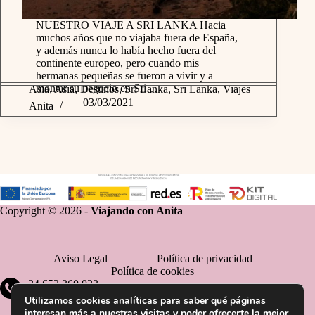
NUESTRO VIAJE A SRI LANKA Hacia
muchos años que no viajaba fuera de España,
y además nunca lo había hecho fuera del
continente europeo, pero cuando mis
hermanas pequeñas se fueron a vivir y a
montar su negocio en Sri…
Asia
,
Asia
,
Destinos
,
Sri Lanka
,
Sri Lanka
,
Viajes
03/03/2021
Anita
Copyright © 2026 -
Viajando con Anita
Aviso Legal
Política de privacidad
Política de cookies
+34 652 360 023
Utilizamos cookies analíticas para saber qué páginas
interesan más a nuestras visitas y poder ofrecerte la mejor