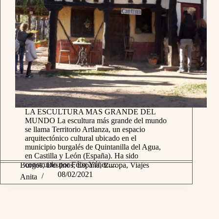
LA ESCULTURA MAS GRANDE DEL
MUNDO La escultura más grande del mundo
se llama Territorio Artlanza, un espacio
arquitectónico cultural ubicado en el
municipio burgalés de Quintanilla del Agua,
en Castilla y León (España). Ha sido
construido por Félix Yáñez…
Burgos
,
Destinos
,
España
,
Europa
,
Viajes
08/02/2021
Anita