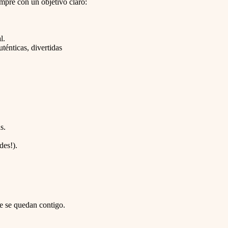
mpre con un objetivo claro:
l.
ténticas, divertidas
s.
des!).
e se quedan contigo.