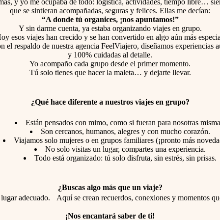
ás, y yo me ocupaba de todo: logística, actividades, tiempo libre… sie
que se sintieran acompañadas, seguras y felices. Ellas me decían:
“A donde tú organices, ¡nos apuntamos!”
Y sin darme cuenta, ya estaba organizando viajes en grupo.
oy esos viajes han crecido y se han convertido en algo aún más especia
on el respaldo de nuestra agencia FeelViajero, diseñamos experiencias au
y 100% cuidadas al detalle.
Yo acompaño cada grupo desde el primer momento.
Tú solo tienes que hacer la maleta… y dejarte llevar.
¿Qué hace diferente a nuestros viajes en grupo?
Están pensados con mimo, como si fueran para nosotras misma
Son cercanos, humanos, alegres y con mucho corazón.
Viajamos solo mujeres o en grupos familiares (¡pronto más noveda
No solo visitas un lugar, compartes una experiencia.
Todo está organizado: tú solo disfruta, sin estrés, sin prisas.
¿Buscas algo más que un viaje?
l lugar adecuado. Aquí se crean recuerdos, conexiones y momentos qu
¡Nos encantará saber de ti!