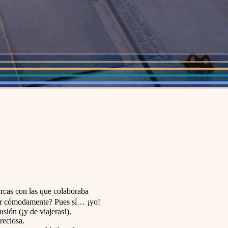
arcas con las que colaboraba
tir cómodamente? Pues sí… ¡yo!
sión (¡y de viajeras!).
reciosa.