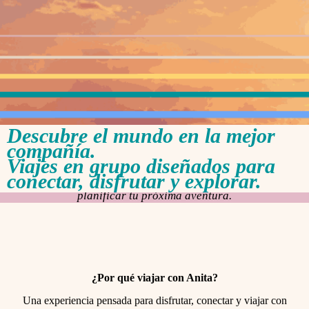
Descubre el mundo en la mejor
compañía.
Viajes en grupo diseñados para
conectar, disfrutar y explorar.
Hablemos sin compromiso. Estoy aquí para ayudarte a
planificar tu próxima aventura.
¿Por qué viajar con Anita?
Una experiencia pensada para disfrutar, conectar y viajar con