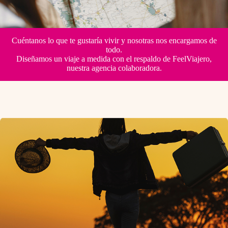
Cuéntanos lo que te gustaría vivir y nosotras nos encargamos de
todo.
Tú solo imagínalo… nosotras lo
Diseñamos un viaje a medida con el respaldo de FeelViajero,
nuestra agencia colaboradora.
preparamos todo.