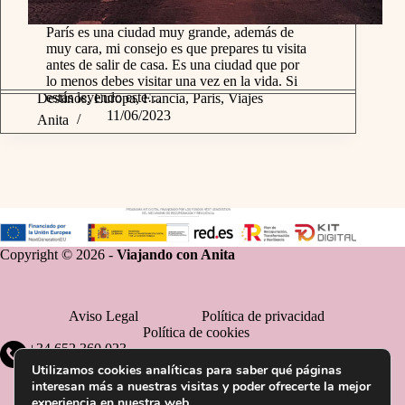
París es una ciudad muy grande, además de
muy cara, mi consejo es que prepares tu visita
antes de salir de casa. Es una ciudad que por
lo menos debes visitar una vez en la vida. Si
estás leyendo este…
Destinos
,
Europa
,
Francia
,
Paris
,
Viajes
11/06/2023
Anita
Copyright © 2026 -
Viajando con Anita
Aviso Legal
Política de privacidad
Política de cookies
+34 652 360 023
Utilizamos cookies analíticas para saber qué páginas
interesan más a nuestras visitas y poder ofrecerte la mejor
experiencia en nuestra web.