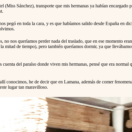
rtel (Miss Sánchez), transporte que mis hermanas ya habían encargado 
t.
os pegó en toda la cara, y es que habíamos salido desde España en dicie
olvimos.
s, no nos queríamos perder nada del traslado, que en ese momento eran 
n la mitad de tiempo), pero también queríamos dormir, ya que llevábam
enta del paraíso donde viven mis hermanas, pensé que era normal que q
lí conocimos, he de decir que en Lamana, además de comer fenomenal, s
ste lugar tan maravilloso.