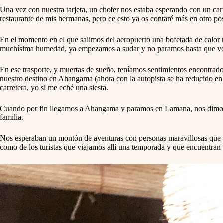
Una vez con nuestra tarjeta, un chofer nos estaba esperando con un ca
restaurante de mis hermanas, pero de esto ya os contaré más en otro pos
En el momento en el que salimos del aeropuerto una bofetada de calor n
muchísima humedad, ya empezamos a sudar y no paramos hasta que v
En ese trasporte, y muertas de sueño, teníamos sentimientos encontrado
nuestro destino en Ahangama (ahora con la autopista se ha reducido e
carretera, yo si me eché una siesta.
Cuando por fin llegamos a Ahangama y paramos en Lamana, nos dimos cu
familia.
Nos esperaban un montón de aventuras con personas maravillosas que al
como de los turistas que viajamos allí una temporada y que encuentran e