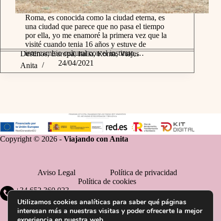
Roma, es conocida como la ciudad eterna, es
una ciudad que parece que no pasa el tiempo
por ella, yo me enamoré la primera vez que la
visité cuando tenia 16 años y estuve de
intercambio cultural con el instituto,…
Destinos
,
Europa
,
Italia
,
Roma
,
Viajes
24/04/2021
Anita
Copyright © 2026 -
Viajando con Anita
Aviso Legal
Política de privacidad
Política de cookies
+34 652 360 023
Utilizamos cookies analíticas para saber qué páginas
interesan más a nuestras visitas y poder ofrecerte la mejor
experiencia en nuestra web.