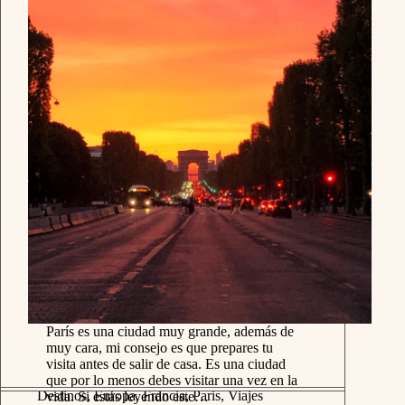
París es una ciudad muy grande, además de
muy cara, mi consejo es que prepares tu
visita antes de salir de casa. Es una ciudad
que por lo menos debes visitar una vez en la
Destinos
,
Europa
,
Francia
,
Paris
,
Viajes
vida. Si estás leyendo este…