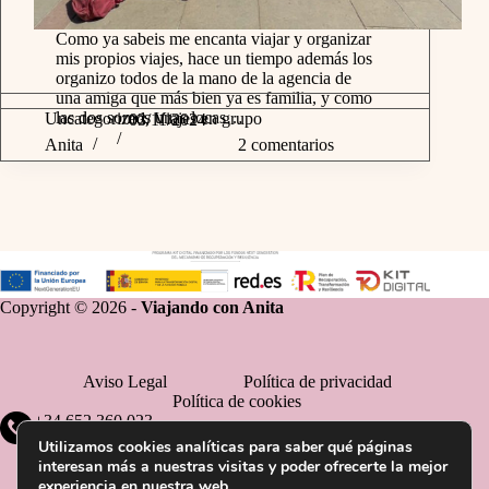
Como ya sabeis me encanta viajar y organizar
mis propios viajes, hace un tiempo además los
organizo todos de la mano de la agencia de
una amiga que más bien ya es familia, y como
las dos somos unas locas…
Uncategorized
,
Viajes en grupo
03/11/2024
Anita
2 comentarios
Copyright © 2026 -
Viajando con Anita
Aviso Legal
Política de privacidad
Política de cookies
+34 652 360 023
Utilizamos cookies analíticas para saber qué páginas
interesan más a nuestras visitas y poder ofrecerte la mejor
experiencia en nuestra web.