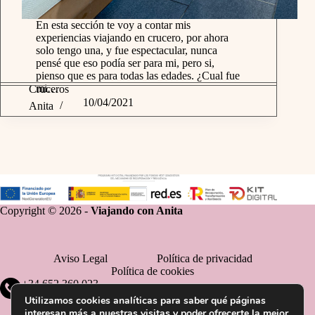
En esta sección te voy a contar mis
experiencias viajando en crucero, por ahora
solo tengo una, y fue espectacular, nunca
pensé que eso podía ser para mi, pero si,
pienso que es para todas las edades. ¿Cual fue
mi…
Cruceros
10/04/2021
Anita
Copyright © 2026 -
Viajando con Anita
Aviso Legal
Política de privacidad
Política de cookies
+34 652 360 023
Utilizamos cookies analíticas para saber qué páginas
interesan más a nuestras visitas y poder ofrecerte la mejor