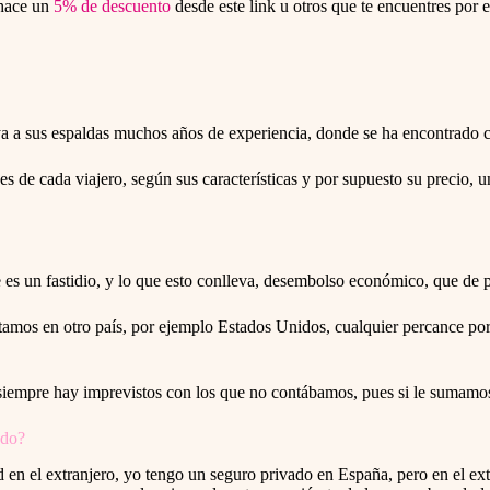
 hace un
5% de descuento
desde este link u otros que te encuentres por e
 ya a sus espaldas muchos años de experiencia, donde se ha encontrado c
es de cada viajero, según sus características y por supuesto su precio, u
e es un fastidio, y lo que esto conlleva, desembolso económico, que de 
amos en otro país, por ejemplo Estados Unidos, cualquier percance p
 siempre hay imprevistos con los que no contábamos, pues si le sum
ado?
d en el extranjero, yo tengo un seguro privado en España, pero en el ex