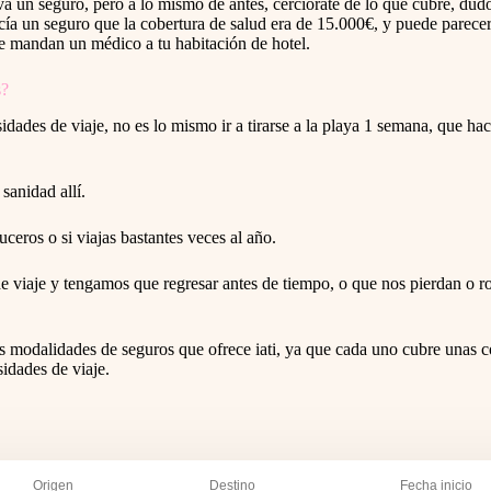
eva un seguro, pero a lo mismo de antes, cerciórate de lo que cubre, du
ía un seguro que la cobertura de salud era de 15.000€, y puede parec
, te mandan un médico a tu habitación de hotel.
s?
ades de viaje, no es lo mismo ir a tirarse a la playa 1 semana, que hac
sanidad allí.
uceros o si viajas bastantes veces al año.
e viaje y tengamos que regresar antes de tiempo, o que nos pierdan o r
es modalidades de seguros que ofrece iati, ya que cada uno cubre unas co
sidades de viaje.
Origen
Destino
Fecha inicio