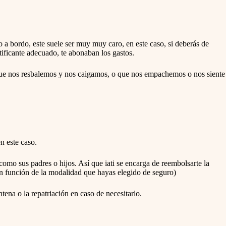
t
w
i
t
h
t
 a bordo, este suele ser muy muy caro, en este caso, si deberás de
h
stificante adecuado, te abonaban los gastos.
e
c
a
o que nos resbalemos y nos caigamos, o que nos empachemos o nos siente
l
e
n
d
a
r
a
n
n este caso.
d
s
e
como sus padres o hijos. Así que iati se encarga de reembolsarte la
l
en función de la modalidad que hayas elegido de seguro)
e
c
tena o la repatriación en caso de necesitarlo.
t
a
d
a