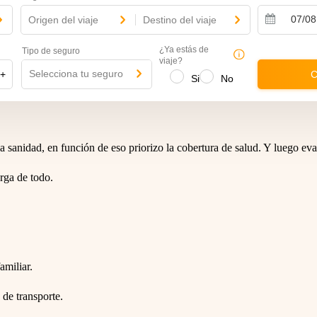
Origen del viaje
-
Destino del viaje
N
a
¿Ya estás de
Tipo de seguro
v
viaje?
i
Selecciona tu seguro
+
C
Si
No
g
a
t
e
f
o
a sanidad, en función de eso priorizo la cobertura de salud. Y luego eval
r
w
a
arga de todo.
r
d
t
o
i
n
t
e
amiliar.
r
a
 de transporte.
c
t