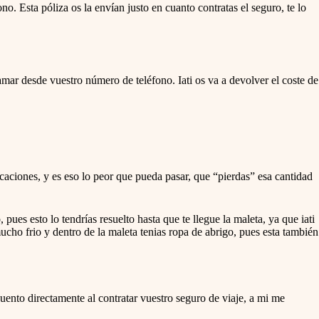
t
no. Esta póliza os la envían justo en cuanto contratas el seguro, te lo
e
.
P
r
e
s
amar desde vuestro número de teléfono. Iati os va a devolver el coste de
s
t
h
e
q
u
e
s
t
acaciones, y es eso lo peor que pueda pasar, que “pierdas” esa cantidad
i
o
n
m
pues esto lo tendrías resuelto hasta que te llegue la maleta, ya que iati
a
cho frio y dentro de la maleta tenias ropa de abrigo, pues esta también
r
k
k
e
y
scuento directamente al contratar vuestro seguro de viaje, a mi me
t
o