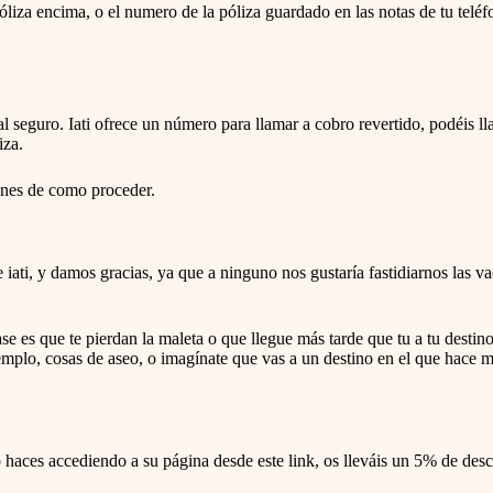
e
póliza encima, o el numero de la póliza guardado en las notas de tu teléfo
.
P
r
e
s
s
l seguro. Iati ofrece un número para llamar a cobro revertido, podéis ll
t
h
iza.
e
q
ones de como proceder.
u
e
s
t
i
iati, y damos gracias, ya que a ninguno nos gustaría fastidiarnos las v
o
n
m
a
 es que te pierdan la maleta o que llegue más tarde que tu a tu destino, 
r
mplo, cosas de aseo, o imagínate que vas a un destino en el que hace mu
k
k
e
y
t
y lo haces accediendo a su página desde este link, os lleváis un 5% de de
o
g