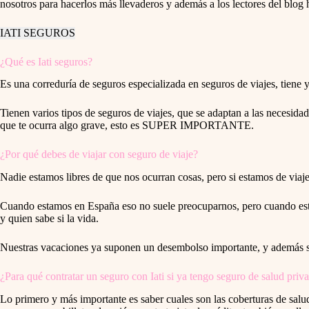
nosotros para hacerlos más llevaderos y además a los lectores del blog
IATI SEGUROS
¿Qué es Iati seguros?
Es una correduría de seguros especializada en seguros de viajes, tiene
Tienen varios tipos de seguros de viajes, que se adaptan a las necesidad
que te ocurra algo grave, esto es SUPER IMPORTANTE.
¿Por qué debes de viajar con seguro de viaje?
Nadie estamos libres de que nos ocurran cosas, pero si estamos de viaj
Cuando estamos en España eso no suele preocuparnos, pero cuando est
y quien sabe si la vida.
Nuestras vacaciones ya suponen un desembolso importante, y además
¿Para qué contratar un seguro con Iati si ya tengo seguro de salud priv
Lo primero y más importante es saber cuales son las coberturas de salu