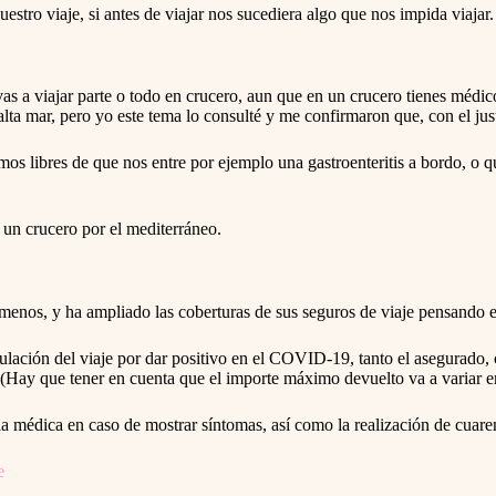
w
estro viaje, si antes de viajar nos sucediera algo que nos impida viajar.
i
t
h
t
h
s a viajar parte o todo en crucero, aun que en un crucero tienes médico
e
n alta mar, pero yo este tema lo consulté y me confirmaron que, con el ju
c
a
l
amos libres de que nos entre por ejemplo una gastroenteritis a bordo, 
e
n
d
 un crucero por el mediterráneo.
a
r
a
n
d
 menos, y ha ampliado las coberturas de sus seguros de viaje pensando e
s
e
l
ulación del viaje por dar positivo en el COVID-19, tanto el asegurado, 
e
o (Hay que tener en cuenta que el importe máximo devuelto va a variar 
c
t
ia médica en caso de mostrar síntomas, así como la realización de cuaren
a
d
a
e
t