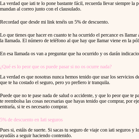
La verdad que iati te lo pone bastante fácil, recuerda llevar siempre la 
mandan al correo junto con el clausulado.
Recordad que desde mi link tenéis un 5% de descuento.
Lo que tienes que hacer en cuanto te ha ocurrido el percance es llamar a
la llamada. El número de teléfono al que hay que llamar viene en la pól
En esa llamada os van a preguntar que ha ocurrido y os darán indicaci
¿Qué es lo peor que os puede pasar si no os ocurre nada?
La verdad es que nosotras nunca hemos tenido que usar los servicios de 
que te ha costado el seguro, pero yo prefiero ir tranquila.
Puede que no te pase nada de salud o accidente, y que lo peor que te pase
te reembolsa las cosas necesarias que hayas tenido que comprar, por eje
entraría, si te es necesario comprar.
5% de descuento en Iati seguros
Pues si, estáis de suerte. Si sacas tu seguro de viaje con iati seguros 
ayudáis a seguir haciendo contenido.