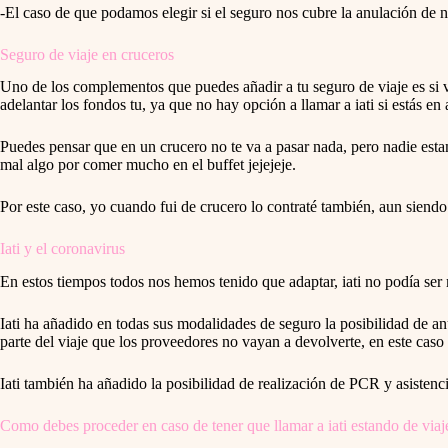
-El caso de que podamos elegir si el seguro nos cubre la anulación de nu
Seguro de viaje en cruceros
Uno de los complementos que puedes añadir a tu seguro de viaje es si va
adelantar los fondos tu, ya que no hay opción a llamar a iati si estás e
Puedes pensar que en un crucero no te va a pasar nada, pero nadie est
mal algo por comer mucho en el buffet jejejeje.
Por este caso, yo cuando fui de crucero lo contraté también, aun siendo
Iati y el coronavirus
En estos tiempos todos nos hemos tenido que adaptar, iati no podía ser
Iati ha añadido en todas sus modalidades de seguro la posibilidad de an
parte del viaje que los proveedores no vayan a devolverte, en este cas
Iati también ha añadido la posibilidad de realización de PCR y asistenc
Como debes proceder en caso de tener que llamar a iati estando de viaj