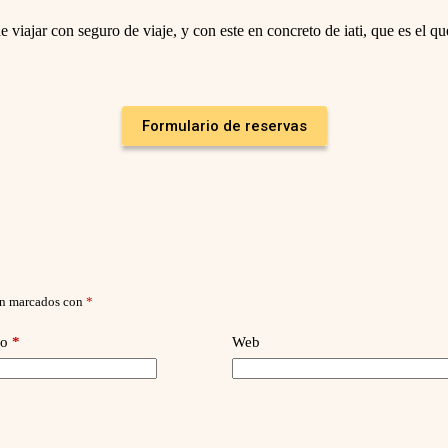
e
t
viajar con seguro de viaje, y con este en concreto de iati, que es el qu
t
h
e
k
e
y
Formulario de reservas
b
o
a
r
d
s
h
o
r
t
c
án marcados con
*
u
t
s
co
*
Web
f
o
r
c
h
a