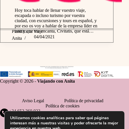
Hoy toca hablar de llenar vuestro viaje,
escapada o incluso turismo por vuestra
ciudad, con excursiones y tours en español, y
por eso os voy a hablar de la empresa líder en
esto y que me encanta, Civitatis, que está…
Planifica tu Viaje
04/04/2021
Anita
Copyright © 2026 -
Viajando con Anita
Aviso Legal
Política de privacidad
Política de cookies
+34 652 360 023
Utilizamos cookies analíticas para saber qué páginas
interesan más a nuestras visitas y poder ofrecerte la mejor
experiencia en nuestra web.